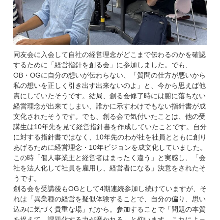
同友会に入会して自社の経営理念がどこまで伝わるのかを確認
するために「経営指針を創る会」に参加しました。でも、
OB・OGに自分の想いが伝わらない、「質問の仕方が悪いから
私の想いを正しく引き出す出来ないのよ」と、今から思えば他
責にしていたそうです。結局、創る会修了時には腑に落ちない
経営理念が出来てしまい、誰かに示すわけでもない指針書が成
文化されたそうです。でも、創る会で気付いたことは、他の受
講生は10年先を見て経営指針書を作成していたことです。自分
に対する指針書ではなく、10年先のわが社を社員とともに創り
あげるために経営理念・10年ビジョンを成文化していました。
この時「個人事業主と経営者はまったく違う」と実感し、「会
社を法人化して社員を雇用し、経営者になる」決意をされたそ
うです。
創る会を受講後もOGとして4期連続参加し続けていますが、そ
れは「異業種の経営を疑似体験することで、自分の偏り、思い
込みに気づく貴重な場」だから。参加することで「問題の本質
を捉えて、課題化する力が磨かれる」と仰います。これによっ