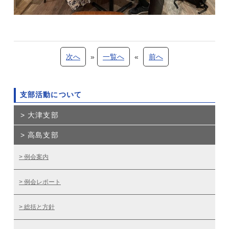
次へ
»
一覧へ
«
前へ
支部活動について
大津支部
高島支部
例会案内
例会レポート
総括と方針