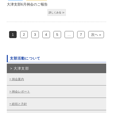
大津支部6月例会のご報告
1
2
3
4
5
…
7
次へ »
支部活動について
大津支部
例会案内
例会レポート
総括と方針