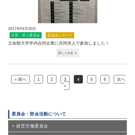
2017年04月30日
共育・求人委員会
委員会レポート
立命館大学学内合同企業に共同求人で参加しました！
« 前へ
1
2
3
4
5
6
次へ
»
委員会・部会活動について
経営労働委員会