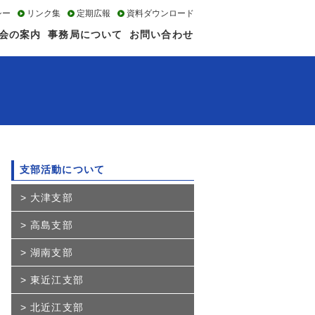
シー
リンク集
定期広報
資料ダウンロード
会の案内
事務局について
お問い合わせ
支部活動について
大津支部
高島支部
湖南支部
東近江支部
北近江支部