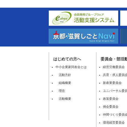
はじめての方へ
委員会・部活
中小企業家同友会とは
経営労働委員会
活動方針
共育・求人委員
組織概要
新産業委員会
理念
ユニバーサル委
活動概要
政策委員会
例会委員会
仲間づくり委員
環境経営委員会