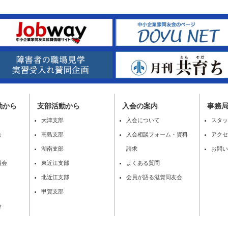
動から
⽀部活動から
入会の案内
事務
大津支部
入会について
スタッ
会
高島支部
入会相談フォーム・資料
アクセ
湖南支部
請求
お問い
員会
東近江支部
よくある質問
北近江支部
会員が語る滋賀同友会
甲賀支部
会