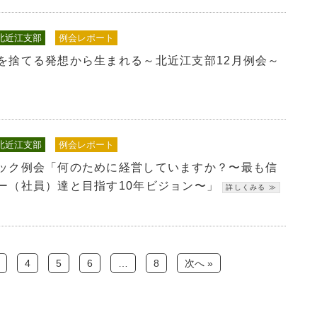
北近江支部
例会レポート
を捨てる発想から生まれる～北近江支部12月例会～
北近江支部
例会レポート
ック例会「何のために経営していますか？〜最も信
ー（社員）達と目指す10年ビジョン〜」
4
5
6
…
8
次へ »