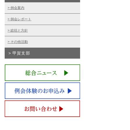
例会案内
例会レポート
総括と方針
その他活動
甲賀支部