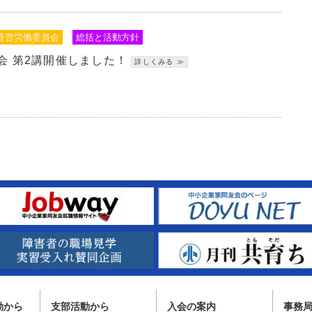
経営労働委員会
総括と活動方針
会 第2講開催しました！
動から
⽀部活動から
入会の案内
事務